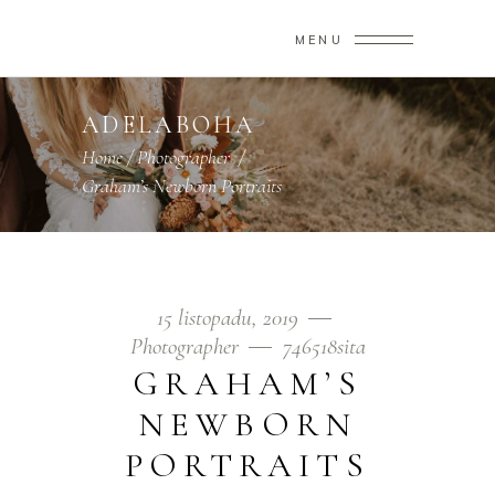
MENU
ADELABOHA
Home
/
Photographer
/
Graham’s Newborn Portraits
15 listopadu, 2019
Photographer
746518sita
GRAHAM’S
NEWBORN
PORTRAITS