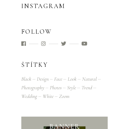
INSTAGRAM
FOLLOW
ŠTÍTKY
Black
Design
Face
Look
Natural
Photography
Photos
Style
Trend
Wedding
White
Zoom