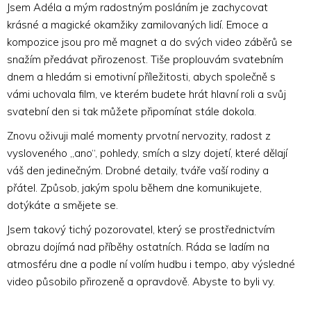
Jsem Adéla a mým radostným posláním je zachycovat
krásné a magické okamžiky zamilovaných lidí. Emoce a
kompozice jsou pro mě magnet a do svých video záběrů se
snažím předávat přirozenost. Tiše proplouvám svatebním
dnem a hledám si emotivní příležitosti, abych společně s
vámi uchovala film, ve kterém budete hrát hlavní roli a svůj
svatební den si tak můžete připomínat stále dokola.
Znovu oživuji malé momenty prvotní nervozity, radost z
vysloveného „ano“, pohledy, smích a slzy dojetí, které dělají
váš den jedinečným. Drobné detaily, tváře vaší rodiny a
přátel. Způsob, jakým spolu během dne komunikujete,
dotýkáte a smějete se.
Jsem takový tichý pozorovatel, který se prostřednictvím
obrazu dojímá nad příběhy ostatních. Ráda se ladím na
atmosféru dne a podle ní volím hudbu i tempo, aby výsledné
video působilo přirozeně a opravdově. Abyste to byli vy.