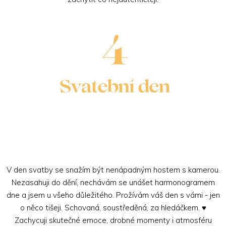
V den svatby se snažím být nenápadným hostem s kamerou.
Nezasahuji do dění, nechávám se unášet harmonogramem
dne a jsem u všeho důležitého. Prožívám váš den s vámi - jen
o něco tišeji. Schovaná, soustředěná, za hledáčkem. ♥
Zachycuji skutečné emoce, drobné momenty i atmosféru