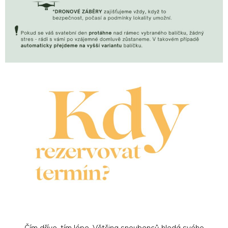
Čím dříve, tím lépe. Většina snoubenců hledá svého