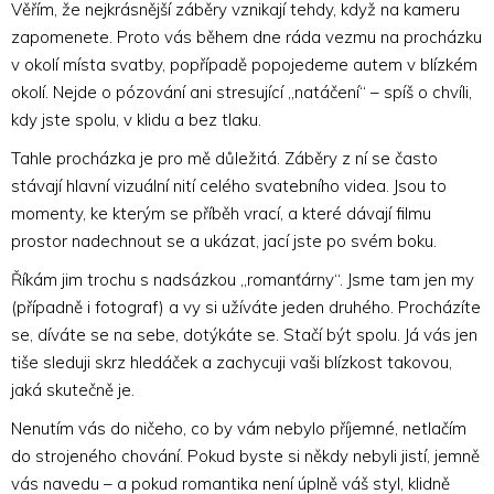
Věřím, že nejkrásnější záběry vznikají tehdy, když na kameru
zapomenete. Proto vás během dne ráda vezmu na procházku
v okolí místa svatby, popřípadě popojedeme autem v blízkém
okolí. Nejde o pózování ani stresující „natáčení“ – spíš o chvíli,
kdy jste spolu, v klidu a bez tlaku.
Tahle procházka je pro mě důležitá. Záběry z ní se často
stávají hlavní vizuální nití celého svatebního videa. Jsou to
momenty, ke kterým se příběh vrací, a které dávají filmu
prostor nadechnout se a ukázat, jací jste po svém boku.
Říkám jim trochu s nadsázkou „romanťárny“. Jsme tam jen my
(případně i fotograf) a vy si užíváte jeden druhého. Procházíte
se, díváte se na sebe, dotýkáte se. Stačí být spolu. Já vás jen
tiše sleduji skrz hledáček a zachycuji vaši blízkost takovou,
jaká skutečně je.
Nenutím vás do ničeho, co by vám nebylo příjemné, netlačím
do strojeného chování. Pokud byste si někdy nebyli jistí, jemně
vás navedu – a pokud romantika není úplně váš styl, klidně