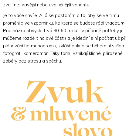
zvolíme hravější nebo uvolněnější variantu.
Je to vaše chvíle. A já se postarám o to, aby se ve filmu
proměnila ve vzpomínku, ke které se budete rádi vracet. ♥
Procházka obvykle trvá 30-60 minut (v případě potřeby ji
můžeme rozdělit na dvě části) a je ideální s ní počítat už při
plánování harmonogramu, zvlášť pokud se během ní střídá
fotograf i kameraman. Díky tomu vznikají klidné, přirozené
záběry bez stresu a spěchu.