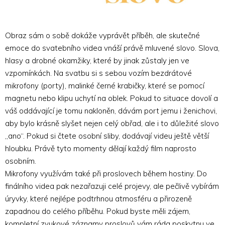
Obraz sám o sobě dokáže vyprávět příběh, ale skutečné
emoce do svatebního videa vnáší právě mluvené slovo. Slova,
hlasy a drobné okamžiky, které by jinak zůstaly jen ve
vzpomínkách. Na svatbu si s sebou vozím bezdrátové
mikrofony (porty), malinké černé krabičky, které se pomocí
magnetu nebo klipu uchytí na oblek. Pokud to situace dovolí a
váš oddávající je tomu nakloněn, dávám port jemu i ženichovi,
aby bylo krásně slyšet nejen celý obřad, ale i to důležité slovo
„ano“. Pokud si čtete osobní sliby, dodávají videu ještě větší
hloubku. Právě tyto momenty dělají každý film naprosto
osobním.
Mikrofony využívám také při proslovech během hostiny. Do
finálního videa pak nezařazuji celé projevy, ale pečlivě vybírám
úryvky, které nejlépe podtrhnou atmosféru a přirozeně
zapadnou do celého příběhu. Pokud byste měli zájem,
kompletní zvukové záznamy proslovů vám ráda poskytnu ve