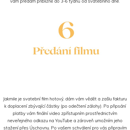
vám předám přibližně do 3-6 týdnů od svatebního dne.
Jakmile je svatební film hotový, dám vám vědět a zašlu fakturu
k doplacení zbývající částky (po odečtení zálohy). Po připsání
platby vám finální video zpřístupním prostřednictvím
neveřejného odkazu na YouTube a zároveň umožním jeho
stažení přes Úschovnu. Po vašem schválení pro vás připravím