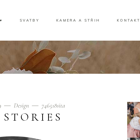
♥
SVATBY
KAMERA A STŘIH
KONTAK
19
Design
746518sita
 STORIES