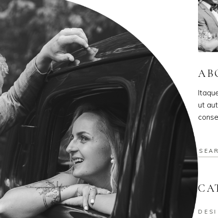
AB
Itaqu
ut aut
conse
CA
DES