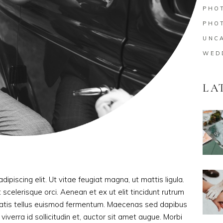
PHO
PHO
UNC
WED
LA
ipiscing elit. Ut vitae feugiat magna, ut mattis ligula.
celerisque orci. Aenean et ex ut elit tincidunt rutrum
enatis tellus euismod fermentum. Maecenas sed dapibus
viverra id sollicitudin et, auctor sit amet augue. Morbi