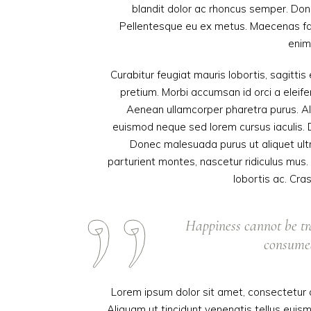
blandit dolor ac rhoncus semper. Don
Pellentesque eu ex metus. Maecenas facil
enim
Curabitur feugiat mauris lobortis, sagittis e
pretium. Morbi accumsan id orci a eleifen
Aenean ullamcorper pharetra purus. A
euismod neque sed lorem cursus iaculis. Du
Donec malesuada purus ut aliquet ultr
parturient montes, nascetur ridiculus mus.
lobortis ac. Cra
Happiness cannot be tr
consumed.
Lorem ipsum dolor sit amet, consectetur ad
Aliquam ut tincidunt venenatis tellus eu