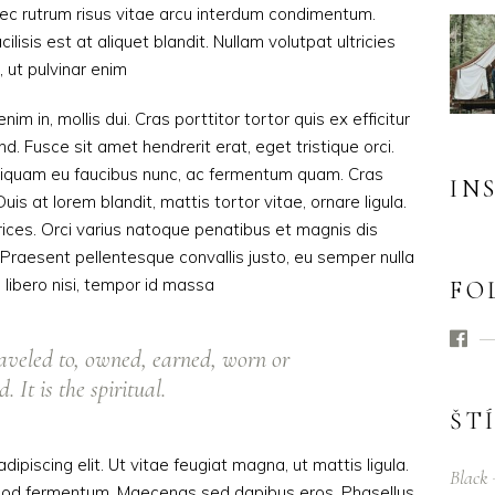
ec rutrum risus vitae arcu interdum condimentum.
isis est at aliquet blandit. Nullam volutpat ultricies
, ut pulvinar enim
nim in, mollis dui. Cras porttitor tortor quis ex efficitur
d. Fusce sit amet hendrerit erat, eget tristique orci.
liquam eu faucibus nunc, ac fermentum quam. Cras
IN
is at lorem blandit, mattis tortor vitae, ornare ligula.
ices. Orci varius natoque penatibus et magnis dis
 Praesent pellentesque convallis justo, eu semper nulla
s libero nisi, tempor id massa
FO
aveled to, owned, earned, worn or
 It is the spiritual.
ŠT
ipiscing elit. Ut vitae feugiat magna, ut mattis ligula.
Black
ismod fermentum. Maecenas sed dapibus eros. Phasellus