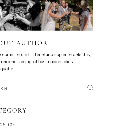
OUT AUTHOR
e earum rerum hic tenetur a sapiente delectus,
 reiciendis voluptatibus maiores alias
quatur
TEGORY
IGN
(24)