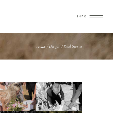
T
INFO
Home
/
Design
/
Real Stories