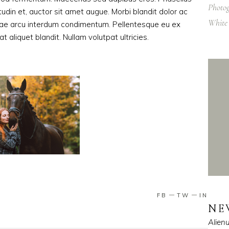
Photo
citudin et, auctor sit amet augue. Morbi blandit dolor ac
White
tae arcu interdum condimentum. Pellentesque eu ex
t aliquet blandit. Nullam volutpat ultricies.
FB
TW
IN
NE
Alien