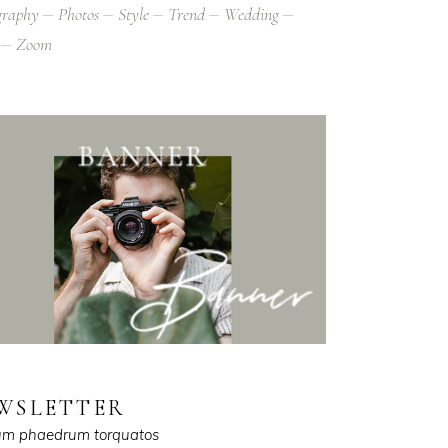
graphy
Photos
Style
Trend
Wedding
Zoom
WSLETTER
um phaedrum torquatos