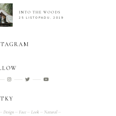
INTO THE WOODS
25 LISTOPADU, 2019
STAGRAM
LLOW
ÍTKY
Design
Face
Look
Natural