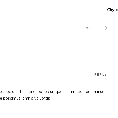
Chyb
NEXT
REPLY
a nobis est eligendi optio cumque nihil impedit quo minus
e possimus, omnis voluptas