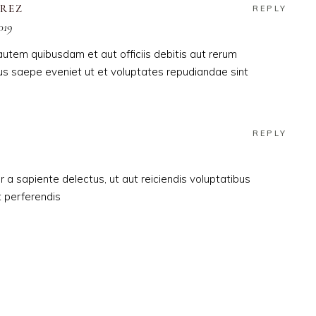
AREZ
REPLY
019
utem quibusdam et aut officiis debitis aut rerum
us saepe eveniet ut et voluptates repudiandae sint
REPLY
 a sapiente delectus, ut aut reiciendis voluptatibus
 perferendis